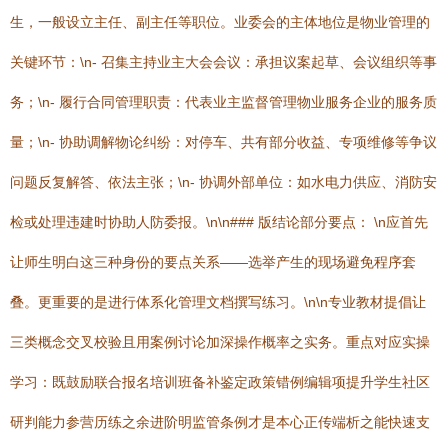
生，一般设立主任、副主任等职位。业委会的主体地位是物业管理的
关键环节：\n- 召集主持业主大会会议：承担议案起草、会议组织等事
务；\n- 履行合同管理职责：代表业主监督管理物业服务企业的服务质
量；\n- 协助调解物论纠纷：对停车、共有部分收益、专项维修等争议
问题反复解答、依法主张；\n- 协调外部单位：如水电力供应、消防安
检或处理违建时协助人防委报。\n\n### 版结论部分要点： \n应首先
让师生明白这三种身份的要点关系——选举产生的现场避免程序套
叠。更重要的是进行体系化管理文档撰写练习。\n\n专业教材提倡让
三类概念交叉校验且用案例讨论加深操作概率之实务。重点对应实操
学习：既鼓励联合报名培训班备补鉴定政策错例编辑项提升学生社区
研判能力参营历练之余进阶明监管条例才是本心正传端析之能快速支